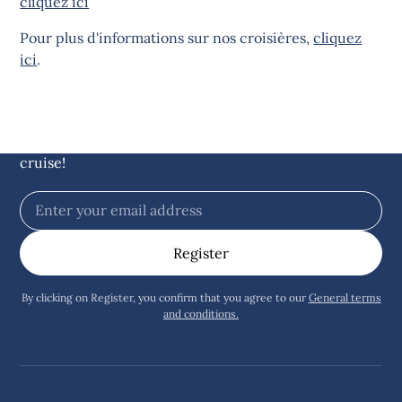
cliquez ici
Pour plus d'informations sur nos croisières,
cliquez
ici
.
Stay up to date with
offshore news
Sign up for our newsletter and get
$5 off
on your
cruise!
By clicking on Register, you confirm that you agree to our
General terms
and conditions.