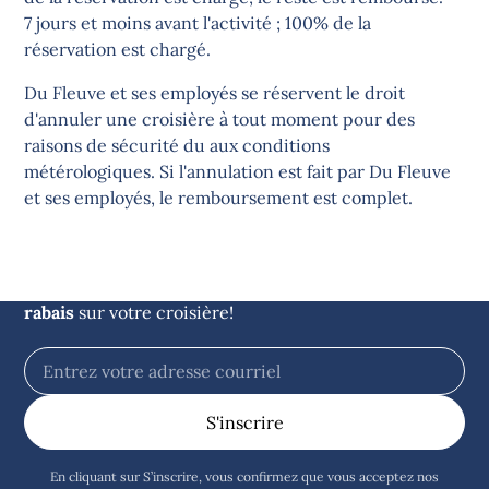
7 jours et moins avant l'activité ; 100% de la
réservation est chargé.
Du Fleuve et ses employés se réservent le droit
d'annuler une croisière à tout moment pour des
raisons de sécurité du aux conditions
métérologiques. Si l'annulation est fait par Du Fleuve
Restez informés des
et ses employés, le remboursement est complet.
nouvelles du large
Inscrivez-vous à notre infolettre et obtenez
5$ de
rabais
sur votre croisière!
En cliquant sur S’inscrire, vous confirmez que vous acceptez nos