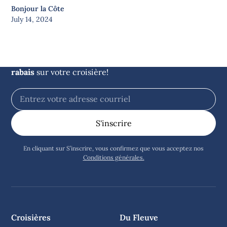
Bonjour la Côte
Restez informés des
July 14, 2024
nouvelles du large
Inscrivez-vous à notre infolettre et obtenez
5$ de
rabais
sur votre croisière!
En cliquant sur S’inscrire, vous confirmez que vous acceptez nos
Conditions générales.
Croisières
Du Fleuve