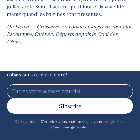
juillet sur le Saint-Laurent, peut limiter la visibilité
même quand les baleines sont présentes.
Du Fleuve — Croisières en zodiac et kayak de mer aux
Escoumins, Québec. Départs depuis le Quai des
Restez informés des
Pilotes.
nouvelles du large
Inscrivez-vous à notre infolettre et obtenez
5$ de
rabais
sur votre croisière!
En cliquant sur S’inscrire, vous confirmez que vous acceptez nos
Conditions générales.