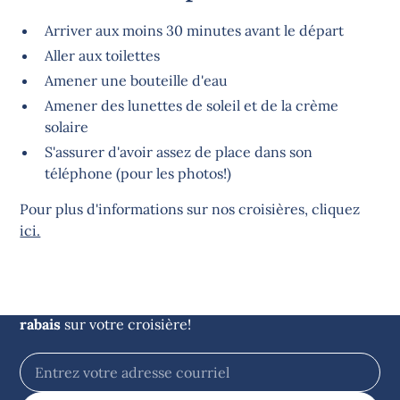
Arriver aux moins 30 minutes avant le départ
Aller aux toilettes
Amener une bouteille d'eau
Amener des lunettes de soleil et de la crème
solaire
S'assurer d'avoir assez de place dans son
téléphone (pour les photos!)
Pour plus d'informations sur nos croisières, cliquez
Restez informés des
ici.
nouvelles du large
Inscrivez-vous à notre infolettre et obtenez
5$ de
rabais
sur votre croisière!